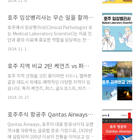
2024. 11. 8.
에서 배우는 주요 내용을 아래에 정리하였습니
면서도 현실감 있게 그려지며, 각 에피소드는 약
다.호주 임상병리학과에 대한 모든 것1. 학사 과
20~25분 정도로 짧아서 부담 없이 볼 수 있다는
정 (Bachelor's Degree)학사 과정은 임상병리
호주 임상병리사는 무슨 일을 할까? 자격요건과 근무환경
장점이 있습니다.주요 캐릭터:A..
사로서의 기본적인 지식과 실무 능력을 배양하는
호주에서 임상병리사(Clinical Pathologist 또
데 중점을 둡니다.Laboratory Medicine: 임상
는 Medical Laboratory Scientist)는 의료 진
병리학에 직접적으로 관련된 과목과 실습을 중심
단과 환자 치료에 중요한 역할을 담당하는 전문
으로 구성됩니다. 임상병리사로서의 실무 능력
가입니다. 이들은 다양한 실험실 검사를 수행하
향상에 초점을 맞춥니다.Biomedical Science:
2024. 11. 1.
고, 그 결과를 분석하여 의사와 다른 의료 전문가
보다 넓은 범위의 생의학적 지식을 다루며, 연구
들에게 제공함으로써 정확한 진단과 효과적인 치
중심의 과목이 포함됩니다. 연구소나 제약 회사
료 계획 수립에 기여합니다. 아래에서는 임상병
호주 지역 비교 2탄 케언즈 vs 퍼스 vs 골드코스트 vs 타즈매니아
등 다..
리사의 역할과 관련된 학과에서 배우는 내용을
호주 지역 선정을 고민 중이라면 시드니, 멜버른
자세히 설명하겠습니다.호주 임상병리사는 무슨
같은 대도시 외에도 매력적인 다양한 지역이 있
일을 할까? 자격요건과 근무환경1. 임상병리사
습니다. 특히 케언즈, 퍼스, 골드코스트, 타즈마
란?주요 역할 및 업무 진단 검사 수행: 혈액, 소변,
니아는 대도시와 다른 매력을 느낄 수 있는 곳으
조직, 체액 등 다양한 생체 시료를 분석하여 질병
2024. 10. 27.
로 도시 생활을 좋아하지 않는 분들에게 인기가
의 진단에 필요한 정보를 제공합니다. 장비 운영
높습니다. 각 지역은 일자리, 물가, 생활 방식 등
및 유지보수: 최신 실험 장비를 사용하여 정확한
에서 차이가 있어 자신의 목표와 취향에 맞는 곳
호주주식 항공주 Qantas Airways (ASX: QAN)
검사 결과를 도출하고, 장..
을 선택하면 좋은데요, 오늘은 이 네 가지 지역을
Qantas Airways, 호주의 대표 항공사이자 오랜
비교하며 어떤 매력이 있는지 살펴보겠습니
역사를 자랑하는 글로벌 항공 기업으로, 1920년
다. 호주 지역 비교 2탄 케언즈 vs 퍼스 vs 골드코
에 설립되어 100년 이상의 전통을 이어오고 있습
스트 vs 타즈매니아 케언즈(Cairns) - 호주 열대