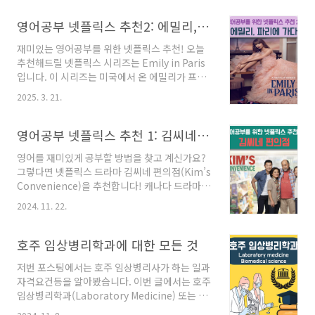
오늘은 저처럼 해외송금이 필요하신 분들을 위
해! 제가 호주에 오고나서부터 쭉 5년째 잘 쓰고
영어공부 넷플릭스 추천2: 에밀리, 파리에 가다 (Emily in Paris)
있는 와이어바알리 송금 앱에 대해서 포스팅해보
재미있는 영어공부를 위한 넷플릭스 추천! 오늘
려고 합니다. 해외 송금 앱 와이어바알리 만원 할
추천해드릴 넷플릭스 시리즈는 Emily in Paris
인코드 받는 법 해외 송금 앱 와이어바알리는 친
입니다. 이 시리즈는 미국에서 온 에밀리가 프랑
구 초대 코드로 가입하면 만원의 할인쿠폰을 제
스 파리에서 겪는 다양한 문화 충돌과 직장 생활
공하고 있다는 점..!아래의 링크를 통해 가입하시
2025. 3. 21.
을 중심으로 한 이야기인데요. 유쾌하면서도 감
면 가입자분과 저 모두 만원의 할인 쿠폰을 받을
각적인 스토리 덕분에 영어 학습에 아주 효과적
수 있습니다!송금할때 아주아주 유용하게 쓰이니
이에요. Emily in Paris 줄거리 미국 시카고의
영어공부 넷플릭스 추천 1: 김씨네 편의점 (Kim’s Convenience)
꼭 아래의 링크를 통해 가입하세
마케팅 회사에서 일하던 에밀리는 상사 대신 프
요!https://wbar..
영어를 재미있게 공부할 방법을 찾고 계신가요?
랑스 파리의 마케팅 회사로 파견됩니다. 파리에
그렇다면 넷플릭스 드라마 김씨네 편의점(Kim’s
서 그녀는 새로운 문화, 언어, 그리고 직장 분위기
Convenience)을 추천합니다! 캐나다 드라마인
에 적응하려고 고군분투하죠. 에밀리가 파리에서
김씨네 편의점은 유머러스하면서도 감동적인 스
겪는 일상과 연애 이야기는 물론, 파리지앵들의
2024. 11. 22.
토리, 실생활에서 사용할 수 있는 영어 표현들, 그
세련된 라이프스타일까지 엿볼 수 있다는 점! 영
리고 다양한 문화를 배울 수 있는 내용으로 가득
어공부 넷플릭스 추천2: 에밀리, 파리에 가다
차 있어 영어 쉐도잉에 딱인데요. 지금부터 자세
호주 임상병리학과에 대한 모든 것
(Emily in Paris) 에밀리 인 파리..
히 알아볼게요.영어공부 넷플릭스 추천 1: 김씨네
저번 포스팅에서는 호주 임상병리사가 하는 일과
편의점 (Kim’s Convenience) 김씨네 편의점
자격요건등을 알아봤습니다. 이번 글에서는 호주
은 캐나다 토론토를 배경으로 한 한인 이민자 가
임상병리학과(Laboratory Medicine) 또는 생
족의 이야기를 다룬 시트콤입니다. 이 가족의 일
의학 과학과(Biomedical Science) 학사 과정
상 속에서 벌어지는 크고 작은 사건들이 코믹하