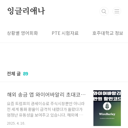
본문 바로가기
잉글리애나
상황별 영어회화
PTE 시험자료
호주대학교 정보
전체 글
89
해외 송금 앱 와이어바알리 초대코드 만원 할인코드 받는 법
요즘 트럼프의 관세이슈로 주식시장뿐만 아니라
전 세계 통화 환율이 급격히 내렸다가 올랐다가
엄청난 유동성을 보여주고 있습니다. 해외에 살
고 계신 분들 혹은 해외로 돈을 보내거나 받는 분
2025. 4. 10.
들은 지금 아마 많이들 환전 송금을 하실 텐데요.