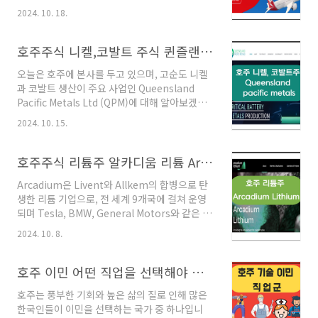
니다. 본사는 시드니에 위치해 있으며, 호주 내외
도시에서의 워홀 라이프 케언즈는 호주 북동부에
2024. 10. 18.
를 연결하는 다양한 국내 및 국제선 네트워크를
위치한 작은 열대 도시로, 그레이트 배리어 리프
운영하고 있습니다. 팬데믹 동안 큰 타격을 입었
(Great Barrier Reef)와 데인트리 열대우림
으나, 최근 몇 년간 국제선 수요 회복과 함께 점진
호주주식 니켈,코발트 주식 퀸즐랜드 퍼시픽 메탈 (QPM)
(Daintree Rainfor..
적인 성장을 이루며 항공 시장에서의 경쟁력을
오늘은 호주에 본사를 두고 있으며, 고순도 니켈
다시금 확보하고 있습니다. 오늘은 Qantas
과 코발트 생산이 주요 사업인 Queensland
Airways 주식에 대해 자세하게 알아보겠습니
Pacific Metals Ltd (QPM)에 대해 알아보겠습
다. *본 포스팅은 공부목적으로 매수/매도 추천
니다. 고순도 니켈과 코발트는 주로 전기차 배터
이 아닙니다.*호주 항공주 Qantas Airways
2024. 10. 15.
리와 에너지 저장 장치에 사용되는 중요한 자원
(ASX: QAN) 현재 상황 및 시장 위치Qantas는
으로, QPM은 전기차(EV) 및 배터리 시장의 확장
고객 서비스의 품질과 안전성, 혁신적인 서비스
과 함께 빠르게 성장하고 있습니다. QPM은
호주주식 리튬주 알카디움 리튬 Arcadium Lithium (ASX: LTM)
로 잘 알려져 있으며, 특히..
Townsville Energy Chemicals Hub (TECH)
Arcadium은 Livent와 Allkem의 합병으로 탄
프로젝트를 통해 지속 가능한 방식으로 배터리
생한 리튬 기업으로, 전 세계 9개국에 걸쳐 운영
금속을 생산하고 있으며, 이는 전통적인 광물 처
되며 Tesla, BMW, General Motors와 같은 대
리 방식보다 환경 영향을 줄이는 데 중점을 두고
형 고객사를 보유하고 있습니다. 최근 Rio
있습니다. *공부목적의 포스팅으로 주식 매수/매
2024. 10. 8.
Tinto의 인수 제안으로 주목받고 있는
도 추천이 아닙니다*호주주식 니켈,코발트 주식
Arcadium Lithium에 대해 자세하게 알아보겠
퀸즐랜드 퍼시픽 메탈 (QPM)현재 상황 및 시장
습니다. **공부 목적의 포스팅으로 주식 매수/매
호주 이민 어떤 직업을 선택해야 할까?
위치Queens..
도 추천이 아닙니다.** 호주주식 리튬주 알카디
호주는 풍부한 기회와 높은 삶의 질로 인해 많은
움 리튬 Arcadium Lithium (ASX: LTM)현재
한국인들이 이민을 선택하는 국가 중 하나입니
상황과 시장 위치 Arcadium Lithium은 리튬