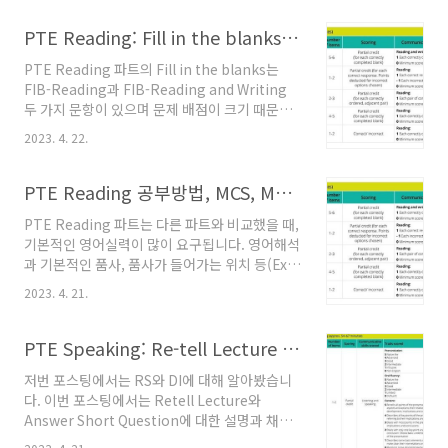
하는 아이엘츠와 달리, 효과적인 방법과 스킬로
높은 점수를 받을 수 있는 PTE 라이팅을 지금부
PTE Reading: Fill in the blanks-R, Fill in the blanks-R and W
터 자세히 설명하겠습니다.PTE Writing 공부방
PTE Reading 파트의 Fill in the blanks는
법PTE writing은 SWT(Summarize Written
FIB-Reading과 FIB-Reading and Writing
Text)와 WE(Writie Essay) 두 문항으로 구성됩
두 가지 문항이 있으며 문제 배점이 크기 때문에
니다. 앞의 PTE시험 Overall score와 채점방식
피티이 리딩에서 중요한 문항입니다. 문제의 난
포스팅에서 다루었던 것처럼 핵심은 문제에서 주
2023. 4. 22.
이도는 같은 품사의 단어들 중에 맞는 뜻을 골라
어진 룰을 따라서 답을 하면 됩니다. PTE시험
야 하는 FIB-R and W가 해석이 필수이기 때문
Overall score와 채..
에, 해석이 되지 않아도 품사의 위치로 문제를 풀
PTE Reading 공부방법, MCS, MCM과 RO
수 있는 문제들이 많은 FIB-R 보다 어렵습니다.
PTE Reading 파트는 다른 파트와 비교했을 때,
지금부터 예시를 들어 자세히 설명을 하겠습니
기본적인 영어실력이 많이 요구됩니다. 영어해석
다. Fill in the blanks-Reading(FIB-R) FIB-
과 기본적인 품사, 품사가 들어가는 위치 등(Ex.
Reading은 지문과 여러개의 보기를 주고 그 문
명사, 형용사, 부사 등)을 알고 있어야 리딩에서
장에 맞는 단어를 드래그해서 넣으면 되는 문제
2023. 4. 21.
높은 점수를 받을 수 있습니다. 피티이 리딩도 배
입니다. 4-5개의 문제가 나오고 지문의 각 단어
점이 문항마다 다르고, 약간의 팁으로 풀 수 있는
마다 정답은 1점 오답은 0점..
문제들이 있기에 이번 포스팅을 꼼꼼히 잘 읽어
PTE Speaking: Re-tell Lecture 공부방법과 DI 예시, ASQ
주시기 바랍니다. PTE Reading 공부방법 리딩
저번 포스팅에서는 RS와 DI에 대해 알아봤습니
파트는 영어실력에 따라 가장 쉽기도 또는 가장
다. 이번 포스팅에서는 Retell Lecture와
어렵기도 한 파트입니다. 우리가 흔히 많이보던
Answer Short Question에 대한 설명과 채점
토익과 같은 시험이기 때문에 영어문법이나 단어
방법, 이에따른 공부법에 대해 자세히 설명하고,
를 잘 알고 있으면 어렵지 않습니다. 하지만 반대