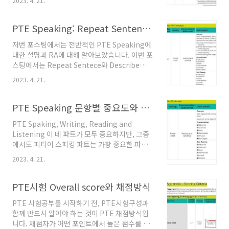
2023. 4. 21.
다양한 DI 문제 유형들에 대한 예시를 들며 어떻
의 경우라도 포기하시지 않아도 됩니다. PTE 시
게 답변을 해야 효과적이고 높은 점수를 받을 수
험이 다른 공인영어인증 시험과 비교했을 때 쉽
있는지 팁을 알려드리겠습니다. Re-tell
PTE Speaking: Repeat Sentence와 Describe Image 공부방법
다고 하는 것은 기출에서 똑같은 혹..
Lecture(RL) 공부방법 Retell lecture는 1-2
저번 포스팅에서는 전반적인 PTE Speaking에
개의 문제가 나오고 리스닝과 스피킹 점수에 영
대한 설명과 RA에 대해 알아보았습니다. 이번 포
향을 끼칩니다. 채점방식은 DI와 같이
스팅에서는 Repeat Sentece와 Describe
Pronunciation, Oral fluency 그리고 DI와 마
Image문항에 대해 알아보겠습니다. RS와 DI 파
찬가지로 open response이기때문에
2023. 4. 21.
트 모두 피티이 스피킹 영역에서 중요한 문제들
Content 도 중요하게 채점됩니다. RL은 강의
입니다. 지금부터 두 파트의 설명과 채점방식 그
내용을 듣고 요약해서 40초 안에 대답하면 됩니
리고 그에 맞는 효과적인 공부법을 자세하게 설
PTE Speaking 문항별 중요도와 연습하는법, Read Aloud, RA 예시
다. DI..
명하겠습니다. Repeat Sentece 공부방법 RS
PTE Spaking, Writing, Reading and
는 10-12개의 문제가 나오고 리스닝과 스피킹 점
Listening 이 네 파트가 모두 중요하지만, 그중
수에 영향을 끼칩니다. 채점방식은 전 포스팅에
에서도 피티이 스피킹 파트는 가장 중요한 파트
설명드린 RA와 같이 Content,
입니다. 여러 학원들에서 분석한 PTE mark
Pronunciation and Oral fluency를 바탕으로
2023. 4. 21.
distribution chart에 나와있는 것처럼 스피킹
채점이 됩니다. RS는 보통 한 문장으로 출제됩니
파트는 배점이 가장 높고 정확한 공부법으로 공
다. (두 문장이 접속사 형태로 이어진 긴 한 문장
부한다면 단기간에 가장 점수를 빠르게 올릴 수
PTE시험 Overall score와 채점방식
이 될 수도 있습..
있습니다. PTE Speaking 문항별 중요도와 연
PTE 시험공부를 시작하기 전, PTE시험구성과
습하는법 PTE Speaking 파트는 중요도가 높은
함께 반드시 알아야 하는 것이 PTE 채점방식입
문항을 알고 중점적으로 공부하고, 그에 맞는 공
니다. 채점자가 어떤 포인트에서 높은 점수를 주
부법과 스킬, 적절한 템플릿을 사용하면 단기간