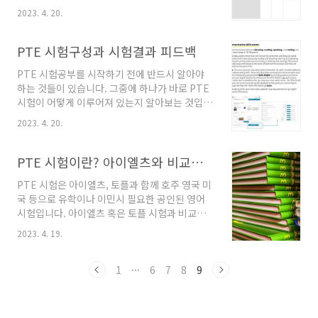
는지 알고 공부하면 훨씬 빠르게 원하는 점수를
에 충분히 높은 점수를 받을 수 있습니다. 스피킹
2023. 4. 20.
취득할 수 있습니다. 지금부터 Pearson 공식 홈
파트는 거의 모든 문항이 중요하다고 볼 수 있습
페이지에 나와있는 Scoring guide를 참고해
니다. 그중에서도 중요도를 나누면, 중요도는
PTE가 어떻게 채점되는지 알아보겠습니다.
PTE 시험구성과 시험결과 피드백
RA(Read A..
Overall Score 아래의 Pearson 공식 홈페이지
PTE 시험공부를 시작하기 전에 반드시 알아야
주소로 들어가서 Download our score guide
하는 것들이 있습니다. 그중에 하나가 바로 PTE
for test takers를 클릭하시면 채점가이드를 무
시험이 어떻게 이루어져 있는지 알아보는 것입니
료로 다운로드할 수 있습니다.
다. 본격적으로 공부하기에 앞서 PTE 시험구성
https://www.pearsonpte.com/scoring
2023. 4. 20.
에 따른 문제유형을 정확히 파악해 효과적인 공
Guide to scoring | PearsonPTE
부계획을 세우는 것이 목표점수를 향한 지름길입
www.pearsonpte.com 총 43페이지로 구성..
니다. 시험을 이미 봤다면 피드백을 활용해 다음
PTE 시험이란? 아이엘츠와 비교시 장단점, 공부방법과 예약하기
시험을 보완할 수 있습니다. PTE 시험구성 PTE
PTE 시험은 아이엘츠, 토플과 함께 호주 영국 미
시험은 총 4개의 유형인 Speaking(말하기),
국 등으로 유학이나 이민시 필요한 공인된 영어
Writing(쓰기), Reading(읽기) 그리고
시험입니다. 아이엘츠 혹은 토플 시험과 비교했
Listening(듣기)로 구성되어 있습니다.
을 때, PTE시험은 원하는 점수를 단기간에 받을
Speaking은 총 5파트 Read Aloud(RA),
2023. 4. 19.
수 있는 많은 장점이 있습니다. 지금부터 어떤 공
Repeat Sentence(RS), Describe
인 영어시험을 준비해야 하는지 고민하시는 분들
Image(DI), Retell Lecture(RL) and Answer
께 도움이 될만한 PTE 시험유형과 장점에 대해
1
···
6
7
8
9
..
서 자세하게 설명하겠습니다. PTE 시험이란?
PEARSON TEST OF ENGLISH으로 영국의
Pearson PLC에서 출제하고 주관하는 영어시험