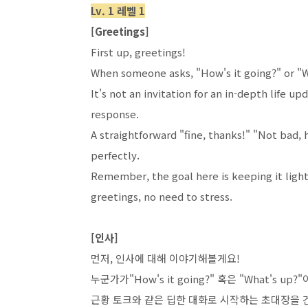
Lv. 1 레벨 1
[Greetings]
First up, greetings!
When someone asks, "How's it going?" or "Wh
It's not an invitation for an in-depth life up
response.
A straightforward "fine, thanks!" "Not bad, 
perfectly.
Remember, the goal here is keeping it lig
greetings, no need to stress.
[인사]
먼저, 인사에 대해 이야기해볼게요!
누군가가"How's it going?" 혹은 "What's
근황 토크와 같은 딥한 대화로 시작하는 초대장을 건