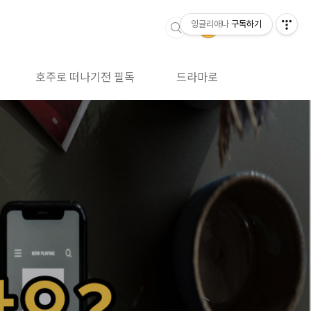
잉글리애나
구독하기
호주로 떠나기전 필독
드라마로 영어공부