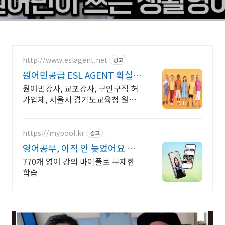
http://www.eslagent.net
광고
원어민공급 ESL AGENT 확실히
검증된 강사만 추천
원어민강사, 교포강사, 구인구직 허
가업체, 서울시 경기도교육청 원어
민강사 공급업체 사전에 근무경력
등을 확실히 검증하여 엄선된 강사
로만 추천해 드립니다.
https://mypool.kr
광고
영어공부, 아직 안 늦었어요 무
료로 시작하기
770개 영어 강의 마이풀로 무제한
학습