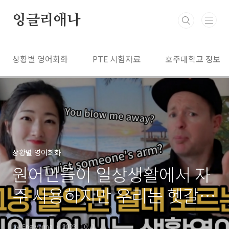
본문 바로가기
잉글리애나
상황별 영어회화
PTE 시험자료
호주대학교 정보
상황별 영어회화
원어민들이 일상생활에서 자
주 사용하지만 우리는 헷갈리
는 표현들
by Englyanna
2023. 10. 1.