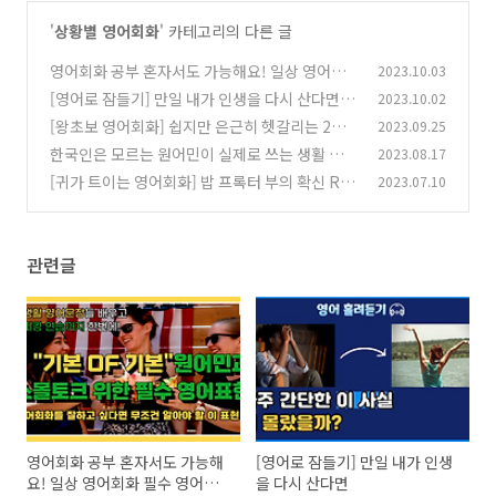
'
상황별 영어회화
' 카테고리의 다른 글
영어회화 공부 혼자서도 가능해요! 일상 영어회
2023.10.03
화 필수 영어표현 스몰토크편
[영어로 잠들기] 만일 내가 인생을 다시 산다면
2023.10.02
(6)
[왕초보 영어회화] 쉽지만 은근히 헷갈리는 2단
2023.09.25
(6)
어 영어회화
한국인은 모르는 원어민이 실제로 쓰는 생활 영어
2023.08.17
(0)
회화
[귀가 트이는 영어회화] 밥 프록터 부의 확신 Rea
2023.07.10
(1)
ction vs Response
(0)
관련글
영어회화 공부 혼자서도 가능해
[영어로 잠들기] 만일 내가 인생
요! 일상 영어회화 필수 영어표
을 다시 산다면