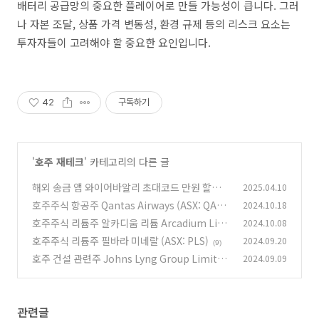
배터리 공급망의 중요한 플레이어로 만들 가능성이 큽니다. 그러
나 자본 조달, 상품 가격 변동성, 환경 규제 등의 리스크 요소는
투자자들이 고려해야 할 중요한 요인입니다.
42
구독하기
'
호주 재테크
' 카테고리의 다른 글
해외 송금 앱 와이어바알리 초대코드 만원 할인코
2025.04.10
드 받는 법
호주주식 항공주 Qantas Airways (ASX: QAN)
2024.10.18
(0)
호주주식 리튬주 알카디움 리튬 Arcadium Lith
2024.10.08
(8)
ium (ASX: LTM)
호주주식 리튬주 필바라 미네랄 (ASX: PLS)
2024.09.20
(36)
(9)
호주 건설 관련주 Johns Lyng Group Limited
2024.09.09
(JLG)
(8)
관련글