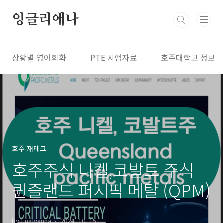
본문 바로가기
잉글리애나
상황별 영어회화
PTE 시험자료
호주대학교 정보
호주 재테크
호주주식 니켈,코발트 주식
퀸즐랜드 퍼시픽 메탈 (QPM)
by Englyanna
2024. 10. 15.