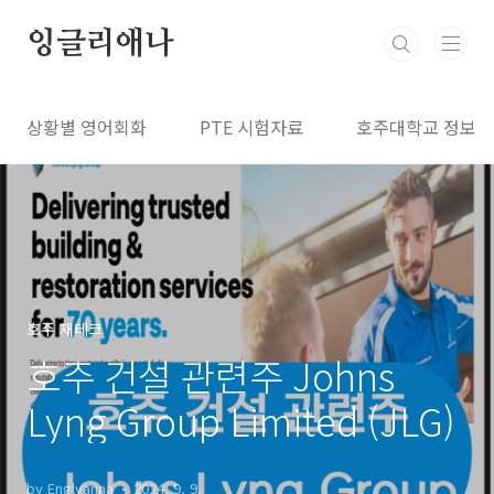
본문 바로가기
잉글리애나
상황별 영어회화
PTE 시험자료
호주대학교 정보
호주 재테크
호주 건설 관련주 Johns
Lyng Group Limited (JLG)
by Englyanna
2024. 9. 9.