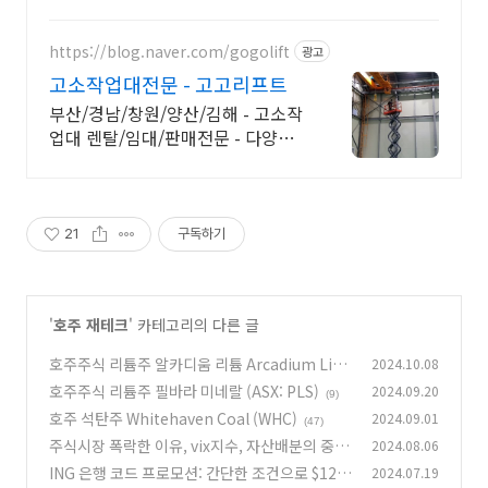
https://blog.naver.com/gogolift
광고
고소작업대전문 - 고고리프트
부산/경남/창원/양산/김해 - 고소작
업대 렌탈/임대/판매전문 - 다양한
제품보유
21
구독하기
'
호주 재테크
' 카테고리의 다른 글
호주주식 리튬주 알카디움 리튬 Arcadium Lith
2024.10.08
ium (ASX: LTM)
호주주식 리튬주 필바라 미네랄 (ASX: PLS)
2024.09.20
(36)
(9)
호주 석탄주 Whitehaven Coal (WHC)
2024.09.01
(47)
주식시장 폭락한 이유, vix지수, 자산배분의 중요
2024.08.06
성, 호주에서 미국주식 투자 앱
ING 은행 코드 프로모션: 간단한 조건으로 $125
2024.07.19
(65)