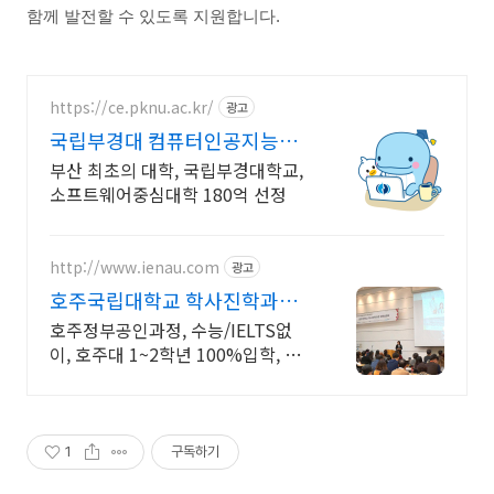
함께 발전할 수 있도록 지원합니다.
https://ce.pknu.ac.kr/
광고
국립부경대 컴퓨터인공지능학
부
부산 최초의 대학, 국립부경대학교,
소프트웨어중심대학 180억 선정
http://www.ienau.com
광고
호주국립대학교 학사진학과정
해외대학과정1위 /국내과정
호주정부공인과정, 수능/IELTS없
이, 호주대 1~2학년 100%입학, 장
학금보장
1
구독하기