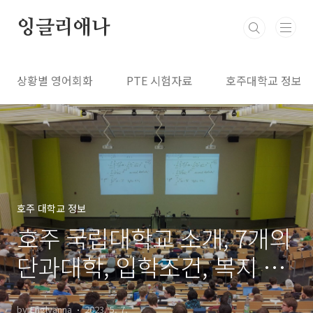
본문 바로가기
잉글리애나
상황별 영어회화
PTE 시험자료
호주대학교 정보
호주 대학교 정보
호주 국립대학교 소개, 7개의
단과대학, 입학조건, 복지 및
혜택
by Englyanna
2023. 5. 7.