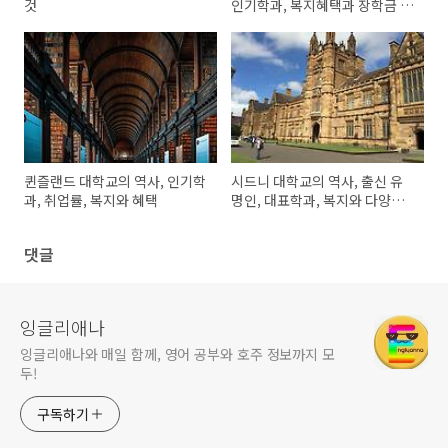
것
인기학과, 복지혜택과 장학금 정
보
퀸즐랜드 대학교의 역사, 인기학
시드니 대학교의 역사, 출신 유
과, 취업률, 복지와 혜택
명인, 대표학과, 복지와 다양한
혜택
댓글
잉글리애나
잉글리애나와 매일 함께, 영어 공부와 호주 정보까지 모
두!
구독하기