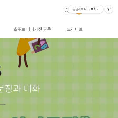
잉글리애나
구독하기
호주로 떠나기전 필독
드라마로 영어공부
어문장과 대화