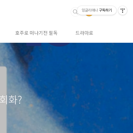
잉글리애나
구독하기
호주로 떠나기전 필독
드라마로 영어공부
어회화?