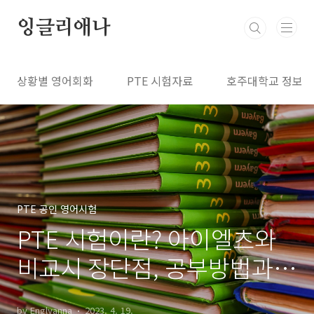
본문 바로가기
잉글리애나
상황별 영어회화
PTE 시험자료
호주대학교 정보
PTE 공인 영어시험
PTE 시험이란? 아이엘츠와
비교시 장단점, 공부방법과
예약하기
by Englyanna
2023. 4. 19.