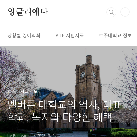
본문 바로가기
잉글리애나
상황별 영어회화
PTE 시험자료
호주대학교 정보
호주 대학교 정보
멜버른 대학교의 역사, 대표
학과, 복지와 다양한 혜택
by Englyanna
2023. 5. 5.