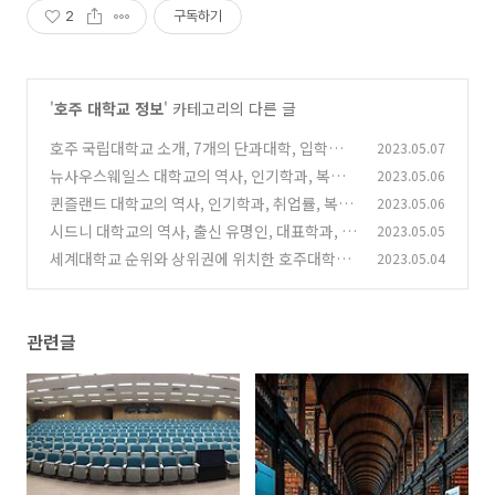
2
구독하기
'
호주 대학교 정보
' 카테고리의 다른 글
호주 국립대학교 소개, 7개의 단과대학, 입학조
2023.05.07
건, 복지 및 혜택
뉴사우스웨일스 대학교의 역사, 인기학과, 복지
2023.05.06
(0)
혜택과 장학금 정보
퀸즐랜드 대학교의 역사, 인기학과, 취업률, 복지
2023.05.06
(0)
와 혜택
시드니 대학교의 역사, 출신 유명인, 대표학과, 복
2023.05.05
(0)
지와 다양한 혜택
세계대학교 순위와 상위권에 위치한 호주대학교
2023.05.04
(1)
리스트
(0)
관련글