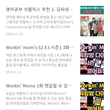
각적인 스토리 덕분에 영어 학습에 아주 효과적
이에요. Emily in Paris 줄거리 미국 시카고의
영어공부 넷플릭스 추천 1: 김씨네 편의점 (Kim’s Convenience)
마케팅 회사에서 일하던 에밀리는 상사 대신 프
영어를 재미있게 공부할 방법을 찾고 계신가요?
랑스 파리의 마케팅 회사로 파견됩니다. 파리에
그렇다면 넷플릭스 드라마 김씨네 편의점(Kim’s
서 그녀는 새로운 문화, 언어, 그리고 직장 분위기
Convenience)을 추천합니다! 캐나다 드라마인
에 적응하려고 고군분투하죠. 에밀리가 파리에서
김씨네 편의점은 유머러스하면서도 감동적인 스
겪는 일상과 연애 이야기는 물론, 파리지앵들의
2024. 11. 22.
토리, 실생활에서 사용할 수 있는 영어 표현들, 그
세련된 라이프스타일까지 엿볼 수 있다는 점! 영
리고 다양한 문화를 배울 수 있는 내용으로 가득
어공부 넷플릭스 추천2: 에밀리, 파리에 가다
차 있어 영어 쉐도잉에 딱인데요. 지금부터 자세
Workin' mom's S1 E3 시즌1 3화 영어표현
(Emily in Paris) 에밀리 인 파리..
히 알아볼게요.영어공부 넷플릭스 추천 1: 김씨네
저번 포스팅에 이어서 워킹맘 시즌 1의 3화에 나
편의점 (Kim’s Convenience) 김씨네 편의점
오는 대사 중 헷갈릴 수 있거나 중요한 영어표현
은 캐나다 토론토를 배경으로 한 한인 이민자 가
들을 알아볼게요. 워킹맘 다이어리는 출산을 마
족의 이야기를 다룬 시트콤입니다. 이 가족의 일
치고 직장으로 돌아가는, 다양한 직업을 가진 엄
상 속에서 벌어지는 크고 작은 사건들이 코믹하
2024. 1. 11.
마들의 직장과 육아를 병행하며 일어나는 고군분
면서도 현실감 있게 그려지며, 각 에피소드는 약
투를 재밌는 에피소드로 풀어낸 캐나다 드라마입
20~25분 정도로 짧아서 부담 없이 볼 수 있다는
니다. 1. hear ye hear ye 다들 주목 hear는 우
Workin' Moms 1화 헷갈릴 수 있는 혹은 중요한 영어대사 정리
장점이 있습니다.주요 캐릭터:A..
리가 알고 있는 듣다라는 동사로 hear ye hear
오늘은 넷플릭스 오리지널 드라마 Workin'
ye는 "들으세요, 들으세요". 즉, 내 말 좀 들어봐
Moms 1화 대사들 중 헷갈릴 수 있는 혹은 중요
라는 뜻으로 사람들의 주목을 불러일으키거나 중
한 영어표현들을 가져왔어요. Workin' Moms
요한 선언을 할 때 사용합니다. 2. This is a
드라마는 캐나다 드라마로 우리에게 익숙한 미국
little excessive 약간 과하다 excessive는 지나