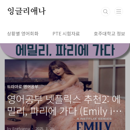
본문 바로가기
잉글리애나
상황별 영어회화
PTE 시험자료
호주대학교 정보
드라마로 영어공부
영어공부 넷플릭스 추천2: 에
밀리, 파리에 가다 (Emily in
Paris)
by Englyanna
2025. 3. 21.