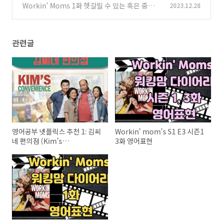
Workin' Moms 1화 헷갈릴 수 있는 혹은 중요한
2023.12.28
1)
영어대사 정리
(29)
관련글
영어공부 넷플릭스 추천 1: 김씨
Workin' mom's S1 E3 시즌1
네 편의점 (Kim’s
3화 영어표현
Convenience)