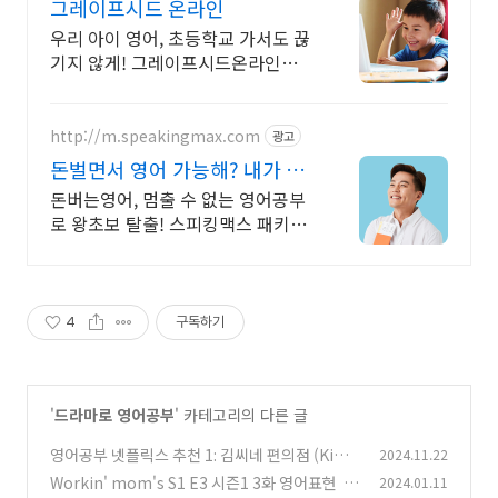
그레이프시드 온라인
우리 아이 영어, 초등학교 가서도 끊
기지 않게! 그레이프시드온라인해
요! 집에서 손쉽게, 친구들과 같이
하는 수업으로 영어 자신감을 쑥쑥
길러보세요!
http://m.speakingmax.com
광고
돈벌면서 영어 가능해? 내가 원
할 때 번만큼 출금!
돈버는영어, 멈출 수 없는 영어공부
로 왕초보 탈출! 스피킹맥스 패키지
알아보기 공부가 돈이 된다면, 지금
당장 시작해야죠! 영어는 기본, 현금
보상까지 알차게!
4
구독하기
'
드라마로 영어공부
' 카테고리의 다른 글
영어공부 넷플릭스 추천 1: 김씨네 편의점 (Ki
2024.11.22
m’s Convenience)
Workin' mom's S1 E3 시즌1 3화 영어표현
2024.01.11
(31)
(3