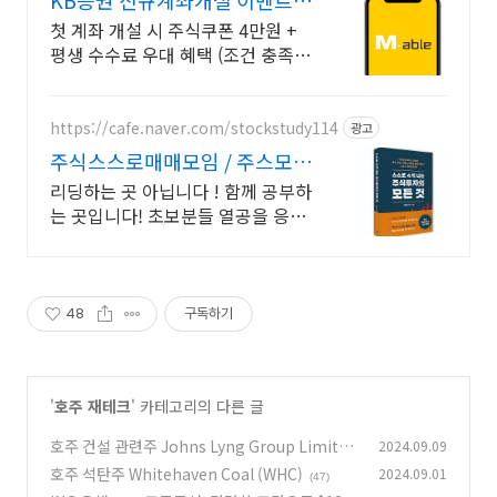
KB증권 신규계좌개설 이벤트
국내주식쿠폰 최대 5만원
첫 계좌 개설 시 주식쿠폰 4만원 +
평생 수수료 우대 혜택 (조건 충족
시) KB증권에서 첫 투자 지원받고
평생 수수료 혜택 받으세요!
https://cafe.naver.com/stockstudy114
광고
주식스스로매매모임 / 주스모
스스로 공부법을 배웁니다 !
리딩하는 곳 아닙니다 ! 함께 공부하
는 곳입니다! 초보분들 열공을 응원
합니다!
48
구독하기
'
호주 재테크
' 카테고리의 다른 글
호주 건설 관련주 Johns Lyng Group Limited
2024.09.09
(JLG)
호주 석탄주 Whitehaven Coal (WHC)
2024.09.01
(8)
(47)