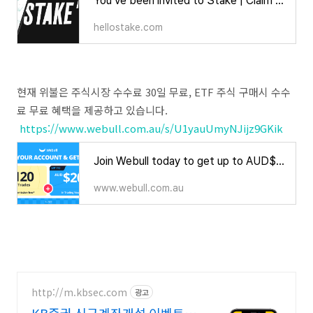
You’ve been invited to Stake | Claim your reward now | Stake
hellostake.com
현재 위불은 주식시장 수수료 30일 무료, ETF 주식 구매시 수수
료 무료 혜택을 제공하고 있습니다.
https://www.webull.com.au/s/U1yauUmyNJijz9GKik
Join Webull today to get up to AUD$200 in rewards with my link!
www.webull.com.au
http://m.kbsec.com
광고