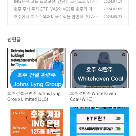
ING 은행 코드 프로모션: 간단한 조건으로 $125
2024.07.19
받는 법
호주 주식 투자 ETF: VAS와 VGS로 호주와 미국
2024.07.09
(51)
시장에 모두 투자하는 법
호주에서 호주주식과 미국주식을 한번에! STAK
2024.05.23
(93)
E 스테이크 주식앱
(75)
관련글
호주 건설 관련주 Johns Lyng
호주 석탄주 Whitehaven
Group Limited (JLG)
Coal (WHC)