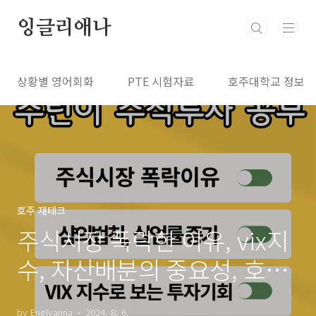
본문 바로가기
잉글리애나
상황별 영어회화
PTE 시험자료
호주대학교 정보
호주 재테크
주식시장 폭락한 이유, vix지
수, 자산배분의 중요성, 호주
에서 미국주식 투자 앱
by Englyanna
2024. 8. 6.