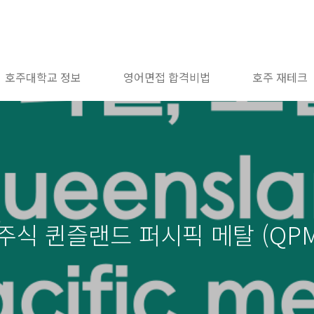
호주대학교 정보
영어면접 합격비법
호주 재테크
주식 퀸즐랜드 퍼시픽 메탈 (QPM