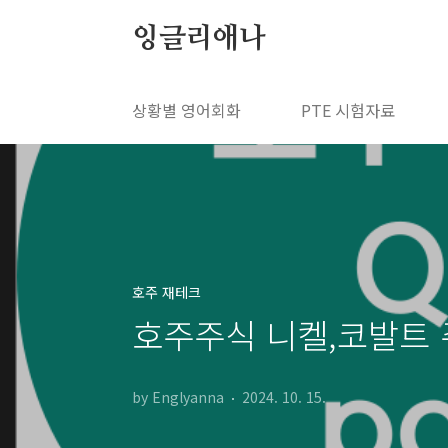
본문 바로가기
잉글리애나
상황별 영어회화
PTE 시험자료
호주 재테크
호주주식 니켈,코발트 
by Englyanna
2024. 10. 15.