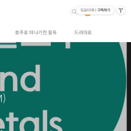
잉글리애나
구독하기
호주로 떠나기전 필독
드라마로 영어공부
)