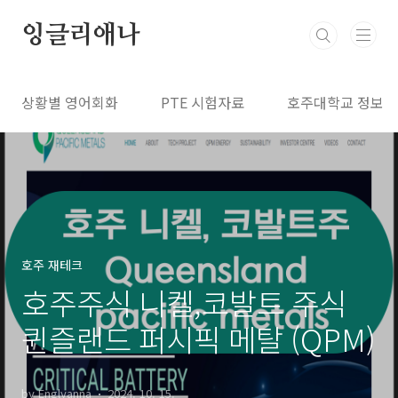
본문 바로가기
잉글리애나
상황별 영어회화
PTE 시험자료
호주대학교 정보
호주 재테크
호주주식 니켈,코발트 주식
퀸즐랜드 퍼시픽 메탈 (QPM)
by Englyanna
2024. 10. 15.