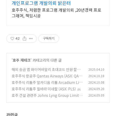
개인프로그램 개발의뢰 밝은터
호주주식, 저렴한 프로그램 개발의뢰 ,20년경력 프로
그래머, 책임시공
42
구독하기
'
호주 재테크
' 카테고리의 다른 글
해외 송금 앱 와이어바알리 초대코드 만원 할인코
2025.04.10
드 받는 법
호주주식 항공주 Qantas Airways (ASX: QAN)
2024.10.18
(0)
호주주식 리튬주 알카디움 리튬 Arcadium Lith
2024.10.08
(8)
ium (ASX: LTM)
호주주식 리튬주 필바라 미네랄 (ASX: PLS)
2024.09.20
(36)
(9)
호주 건설 관련주 Johns Lyng Group Limited
2024.09.09
(JLG)
(8)
관련글