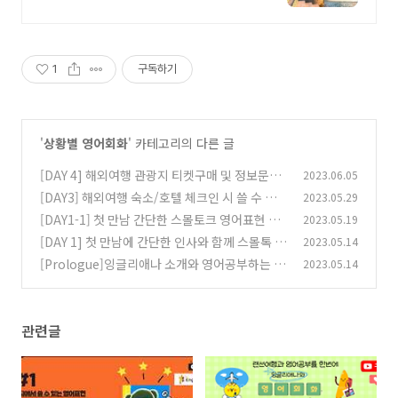
나세요!
1
구독하기
'
상황별 영어회화
' 카테고리의 다른 글
[DAY 4] 해외여행 관광지 티켓구매 및 정보문의
2023.06.05
영어표현과 영어대화
[DAY3] 해외여행 숙소/호텔 체크인 시 쓸 수 있
2023.05.29
(18)
는 영어문장과 대화
[DAY1-1] 첫 만남 간단한 스몰토크 영어표현 문
2023.05.19
(0)
장 대화형
[DAY 1] 첫 만남에 간단한 인사와 함께 스몰톡 해
2023.05.14
(0)
보기
[Prologue]잉글리애나 소개와 영어공부하는 방
2023.05.14
(1)
법
(0)
관련글