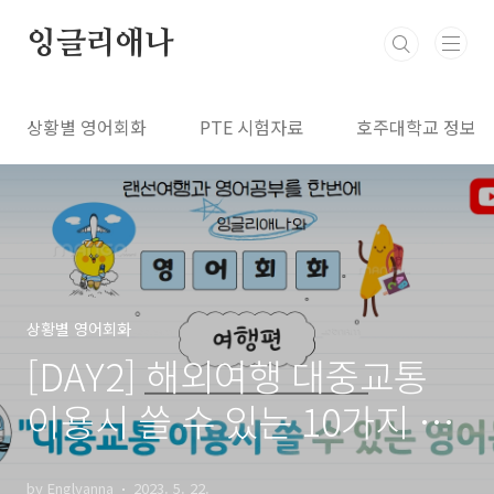
본문 바로가기
잉글리애나
상황별 영어회화
PTE 시험자료
호주대학교 정보
상황별 영어회화
[DAY2] 해외여행 대중교통
이용시 쓸 수 있는 10가지 영
어문장
by Englyanna
2023. 5. 22.