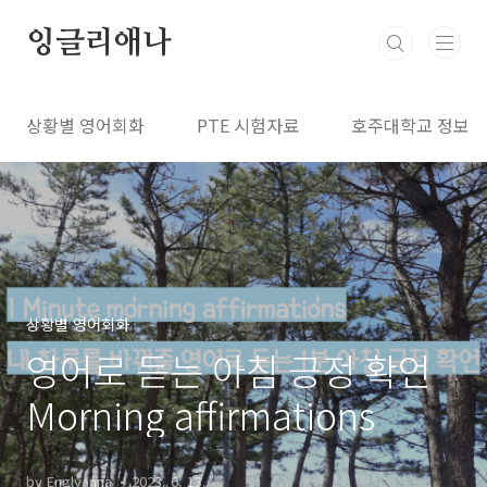
본문 바로가기
잉글리애나
상황별 영어회화
PTE 시험자료
호주대학교 정보
상황별 영어회화
영어로 듣는 아침 긍정 확언
Morning affirmations
by Englyanna
2023. 6. 13.