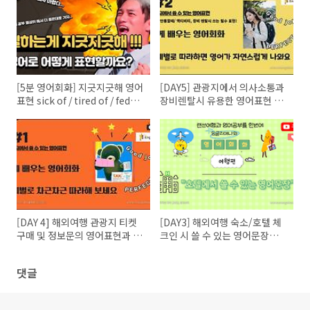
[5분 영어회화] 지긋지긋해 영어
[DAY5] 관광지에서 의사소통과
표현 sick of / tired of / fed
장비렌탈시 유용한 영어표현 10
up with
가지
[DAY 4] 해외여행 관광지 티켓
[DAY3] 해외여행 숙소/호텔 체
구매 및 정보문의 영어표현과 영
크인 시 쓸 수 있는 영어문장과
어대화
대화
댓글