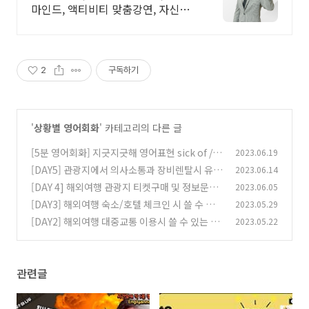
마인드, 액티비티 맞춤강연, 자신감,
동기부여특강
2
구독하기
'
상황별 영어회화
' 카테고리의 다른 글
[5분 영어회화] 지긋지긋해 영어표현 sick of / ti
2023.06.19
red of / fed up with
[DAY5] 관광지에서 의사소통과 장비렌탈시 유용
2023.06.14
(6)
한 영어표현 10가지
[DAY 4] 해외여행 관광지 티켓구매 및 정보문의
2023.06.05
(4)
영어표현과 영어대화
[DAY3] 해외여행 숙소/호텔 체크인 시 쓸 수 있
2023.05.29
(18)
는 영어문장과 대화
[DAY2] 해외여행 대중교통 이용시 쓸 수 있는 10
2023.05.22
(0)
가지 영어문장
(0)
관련글