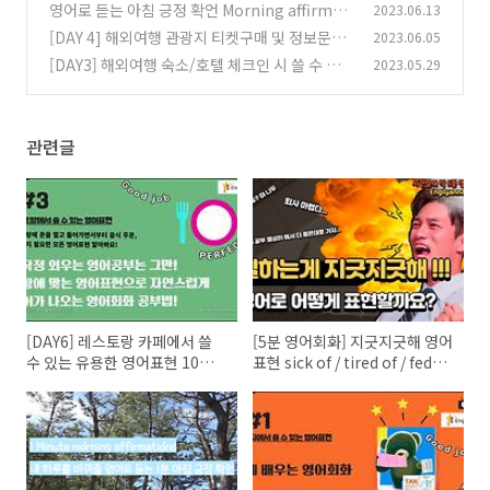
red of / fed up with
영어로 듣는 아침 긍정 확언 Morning affirmati
2023.06.13
(6)
ons
[DAY 4] 해외여행 관광지 티켓구매 및 정보문의
2023.06.05
(0)
영어표현과 영어대화
[DAY3] 해외여행 숙소/호텔 체크인 시 쓸 수 있
2023.05.29
(18)
는 영어문장과 대화
(0)
관련글
[DAY6] 레스토랑 카페에서 쓸
[5분 영어회화] 지긋지긋해 영어
수 있는 유용한 영어표현 10가
표현 sick of / tired of / fed
지
up with