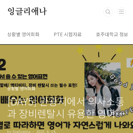
본문 바로가기
잉글리애나
상황별 영어회화
PTE 시험자료
호주대학교 정보
상황별 영어회화
[DAY5] 관광지에서 의사소통
과 장비렌탈시 유용한 영어표
현 10가지
by Englyanna
2023. 6. 14.