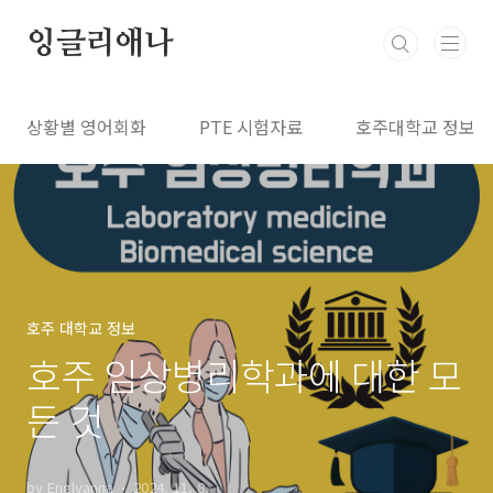
본문 바로가기
잉글리애나
상황별 영어회화
PTE 시험자료
호주대학교 정보
호주 대학교 정보
호주 임상병리학과에 대한 모
든 것
by Englyanna
2024. 11. 8.