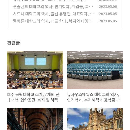
혜택과 장학금 정보
퀸즐랜드 대학교의 역사, 인기학과, 취업률, 복지
2023.05.06
(0)
와 혜택
시드니 대학교의 역사, 출신 유명인, 대표학과, 복
2023.05.05
(0)
지와 다양한 혜택
멜버른 대학교의 역사, 대표 학과, 복지와 다양한
2023.05.05
(1)
혜택
(1)
관련글
호주 국립대학교 소개, 7개의 단
뉴사우스웨일스 대학교의 역사,
과대학, 입학조건, 복지 및 혜택
인기학과, 복지혜택과 장학금 정
보