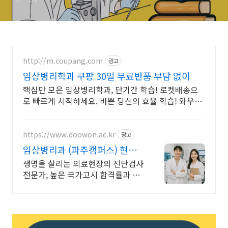
http://m.coupang.com
광고
임상병리학과 쿠팡 30일 무료반품 부담 없이
핵심만 모은 임상병리학과, 단기간 학습! 로켓배송으
로 빠르게 시작하세요. 바쁜 당신의 효율 학습! 와우회
원 무제한 무료배송으로 부담 없이 시작하세요.
https://www.doowon.ac.kr
광고
임상병리과 (파주캠퍼스) 현장
밀착형 실습 교육
생명을 살리는 의료현장의 진단검사
전문가, 높은 국가고시 합격률과 맞
춤형 지도 산학협력 기반의 강력한
취업연계 (3년제)